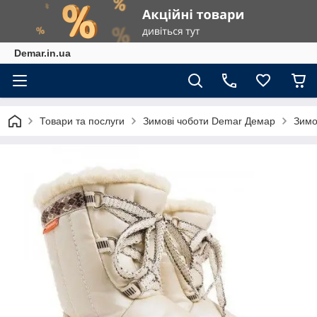
Demar.in.ua
Товари та послуги
Зимові чоботи Demar Демар
Зимо