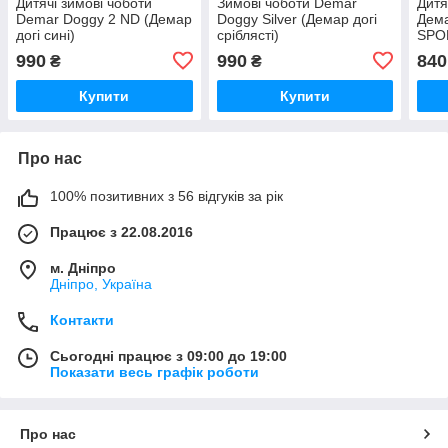
Дитячі зимові чоботи
Зимові чоботи Demar
Дитя
Demar Doggy 2 ND (Демар
Doggy Silver (Демар догі
Дем
догі сині)
сріблясті)
SPOR
сині
990
990
840
₴
₴
Купити
Купити
Про нас
100% позитивних з 56 відгуків за рік
Працює з 22.08.2016
м. Дніпро
Дніпро, Україна
Контакти
Сьогодні працює з 09:00 до 19:00
Показати весь графік роботи
Про нас