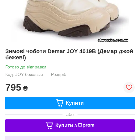
Зимові чоботи Demar JOY 4019B (Демар джой
бежеві)
Готово до відправки
Код: JOY бежевые
Роздріб
795
₴
Купити
або
Купити з