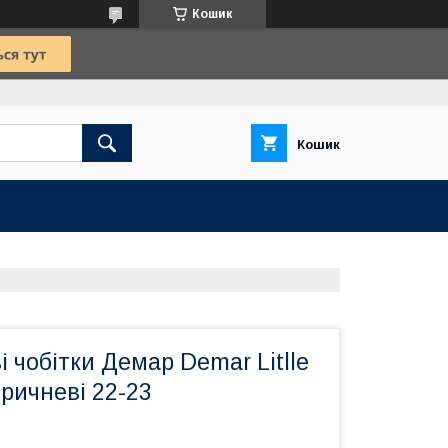
Кошик
Кошик
і чобітки Демар Demar Litlle
ричневі 22-23