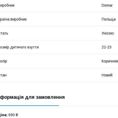
иробник
Demar
раїна виробник
Польща
тать
Унісекс
озмір дитячого взуття
22-23
олір
Коричне
Стан
Новий
нформація для замовлення
іна:
690 ₴