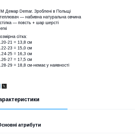
М Демар Demar. Зроблені в Польщі
теплювач — набивна натуральна овчина
стілка — повсть + шар шерсті
егкі
озмірна сітка:
.20-21 = 13,8 см
.22-23 = 15,0 см
.24-25 = 16,3 см
.26-27 = 17,5 см
.28-29 = 18,8 см​​​-немає у наявності
арактеристики
Основні атрибути