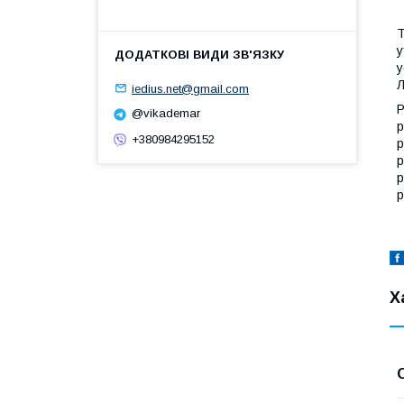
Т
у
у
Л
iedius.net@gmail.com
Р
@vikademar
р
+380984295152
р
р
р
р
Х