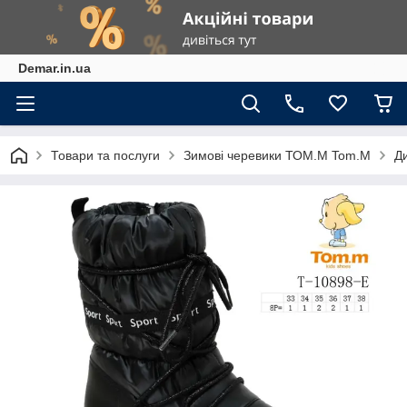
Demar.in.ua
Товари та послуги
Зимові черевики ТОМ.М Tom.M
Д