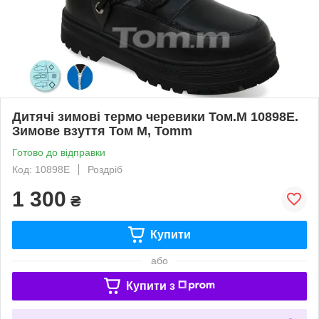
Дитячі зимові термо черевики Том.М 10898E.
Зимове взуття Том М, Tomm
Готово до відправки
Код: 10898E
Роздріб
1 300
₴
Купити
або
Купити з