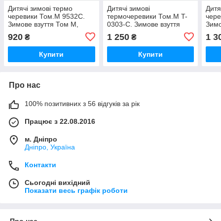
Дитячі зимові термо
Дитячі зимові
Дитя
черевики Том.М 9532C.
термочеревики Том.М T-
чере
Зимове взуття Том М,
0303-C. Зимове взуття
Зимо
Tomm
Том М, Tomm
Tom
920
1 250
1 3
₴
₴
Купити
Купити
Про нас
100% позитивних з 56 відгуків за рік
Працює з 22.08.2016
м. Дніпро
Дніпро, Україна
Контакти
Сьогодні вихідний
Показати весь графік роботи
Про нас