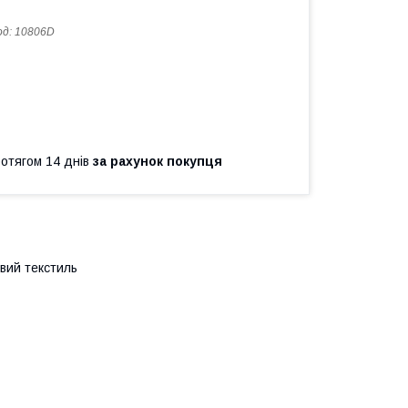
од:
10806D
ротягом 14 днів
за рахунок покупця
євий текстиль