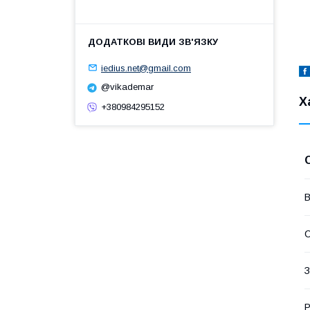
iedius.net@gmail.com
@vikademar
Х
+380984295152
В
С
З
Р