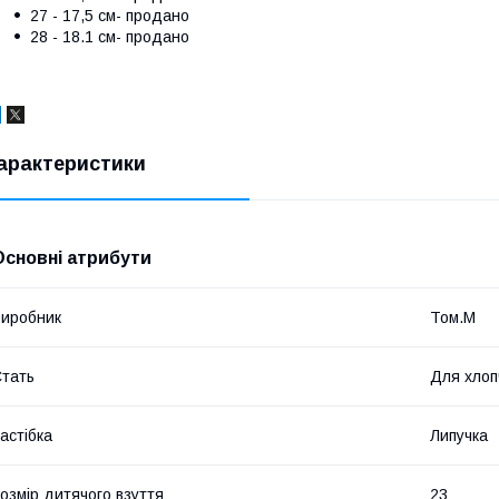
27 - 17,5 см- продано
28 - 18.1 см- продано
арактеристики
Основні атрибути
иробник
Том.М
тать
Для хлоп
астібка
Липучка
озмір дитячого взуття
23