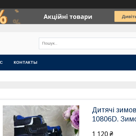
АС
КОНТАКТЫ
Дитячі зимов
10806D. Зим
1 120 ₴